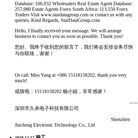
Database: 106,932 Wholesalers Real Estate Agent Database:
257,980 Estate Agents Forex South Africa: 113,550 Forex
Traders Visit www.stardatagroup.com or contact us with any
queries. Kind Regards, StarDataGroup.com
Hello, I finally received your message. We will arrange
business to contact you as soon as possible. Thank you!
您好、我终于收到您的留言了，我们将会安排业务尽快
与你联络，谢谢！
Or call: Miss Yang at +086 15118158202, thank you very
much!
或致电：15118158202 杨小姐，非常感谢！
—
深圳市久承电子科技有限公司
Shenzhen
Jiucheng Electronic Technology Co., Ltd
杨工
2019-12-17