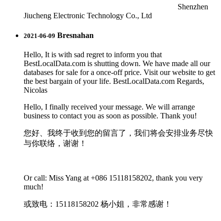
Shenzhen
Jiucheng Electronic Technology Co., Ltd
Bresnahan
2021-06-09
Hello, It is with sad regret to inform you that
BestLocalData.com is shutting down. We have made all our
databases for sale for a once-off price. Visit our website to get
the best bargain of your life. BestLocalData.com Regards,
Nicolas
Hello, I finally received your message. We will arrange
business to contact you as soon as possible. Thank you!
您好、我终于收到您的留言了，我们将会安排业务尽快
与你联络，谢谢！
Or call: Miss Yang at +086 15118158202, thank you very
much!
或致电：15118158202 杨小姐，非常感谢！