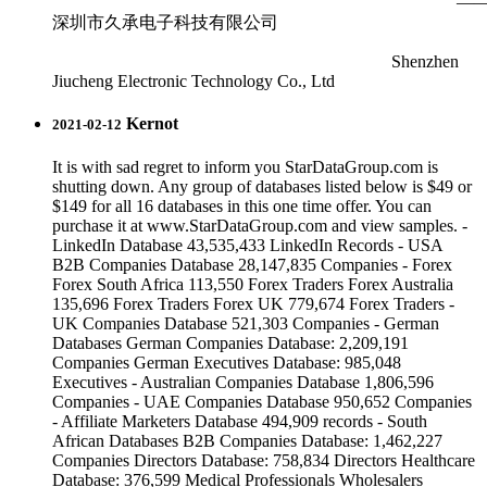
—
深圳市久承电子科技有限公司
Shenzhen
Jiucheng Electronic Technology Co., Ltd
Kernot
2021-02-12
It is with sad regret to inform you StarDataGroup.com is
shutting down. Any group of databases listed below is $49 or
$149 for all 16 databases in this one time offer. You can
purchase it at www.StarDataGroup.com and view samples. -
LinkedIn Database 43,535,433 LinkedIn Records - USA
B2B Companies Database 28,147,835 Companies - Forex
Forex South Africa 113,550 Forex Traders Forex Australia
135,696 Forex Traders Forex UK 779,674 Forex Traders -
UK Companies Database 521,303 Companies - German
Databases German Companies Database: 2,209,191
Companies German Executives Database: 985,048
Executives - Australian Companies Database 1,806,596
Companies - UAE Companies Database 950,652 Companies
- Affiliate Marketers Database 494,909 records - South
African Databases B2B Companies Database: 1,462,227
Companies Directors Database: 758,834 Directors Healthcare
Database: 376,599 Medical Professionals Wholesalers