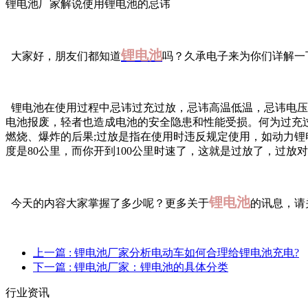
锂电池厂家解说使用锂电池的忌讳
锂电池
大家好，朋友们都知道
吗？久承电子来为你们详解一
锂电池在使用过程中忌讳过充过放，忌讳高温低温，忌讳电压
电池报废，轻者也造成电池的安全隐患和性能受损。何为过充
燃烧、爆炸的后果;过放是指在使用时违反规定使用，如动力锂
度是80公里，而你开到100公里时速了，这就是过放了，过
锂电池
今天的内容大家掌握了多少呢？更多关于
的讯息，请
上一篇
: 锂电池厂家分析电动车如何合理给锂电池充电?
下一篇
: 锂电池厂家：锂电池的具体分类
行业资讯