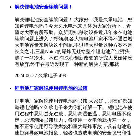
解决锂电池安全续航问题！
解决锂电池安全续航问题！ 大家好，我是久承电池，您
知道锂电池吗？今天久承电池来具体为大家分析下，希
望对大家有所帮助。众所周知,移动设备近几年来在电池
续航问题上进入了瓶颈期,各大锂电池厂家不得不通过增
大电池容量来解决这个问题,不过增大容量这种方案不是
长久之计,三星Note7的爆炸无疑给整个锂电池产业劈头
浇了一盆冷水。不过,有决心创新改变的研究人员始终没
有放弃,终于在最近发现了一种新的解决方案,那就
2024-06-27
久承电子
499
锂电池厂家解说使用锂电池的忌讳
锂电池厂家解说使用锂电池的忌讳 大家好，朋友们都知
道锂电池吗？久承电子来为你们详解一下。 锂电池在使
用过程中忌讳过充过放，忌讳高温低温，忌讳电压不稳
定，忌讳潮湿忌讳压力，每使用一次电池就折寿一次，
如不正常使用可导致燃烧和重大爆炸事故，或者电池迅
速短路导致电池报废，轻者也造成电池的安全隐患和性