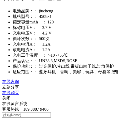
电池品牌：：
jiucheng
规格型号：：
450931
额定容量mAh：：
120
标称电压V：：
3.7 V
充电电压V：：
4.2 V
循环次数：：
500次
充电电流A：：
1.2A
放电电流A：：
1.2A
充电工作温度：：
"-10~+55℃
产品认证：：
UN38.3,MSDS,ROSE
保护功能：：
过充保护,带出线,带板出端子线,过放保护
适应范围：：
蓝牙耳机，音响，美容，玩具，母婴等,智
在线咨询
立刻分享
在线购买
关闭
在线留言系统
客服热线：189 3887 9406