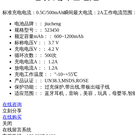
标准充电电流：0.5C/500mAh瞬间最大电流：2A工作电流范围：≤1
电池品牌：：
jiucheng
规格型号：：
523450
额定容量mAh：：
600~1200mAh
标称电压V：：
3.7 V
充电电压V：：
4.2 V
循环次数：：
500次
充电电流A：：
1.2A
放电电流A：：
1.2A
充电工作温度：：
"-10~+55℃
产品认证：：
UN38.3,MSDS,ROSE
保护功能：：
过充保护,带出线,带板出端子线
适应范围：：
蓝牙耳机，音响，美容，玩具，母婴等,智
在线咨询
立刻分享
在线购买
关闭
在线留言系统