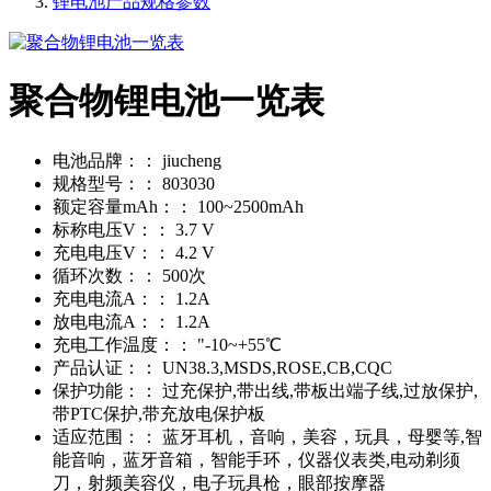
锂电池产品规格参数
聚合物锂电池一览表
电池品牌：：
jiucheng
规格型号：：
803030
额定容量mAh：：
100~2500mAh
标称电压V：：
3.7 V
充电电压V：：
4.2 V
循环次数：：
500次
充电电流A：：
1.2A
放电电流A：：
1.2A
充电工作温度：：
"-10~+55℃
产品认证：：
UN38.3,MSDS,ROSE,CB,CQC
保护功能：：
过充保护,带出线,带板出端子线,过放保护,
带PTC保护,带充放电保护板
适应范围：：
蓝牙耳机，音响，美容，玩具，母婴等,智
能音响，蓝牙音箱，智能手环，仪器仪表类,电动剃须
刀，射频美容仪，电子玩具枪，眼部按摩器