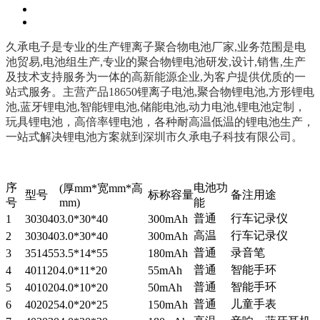
久承电子是专业的生产锂离子聚合物电池厂家,业务范围是电
池贸易,电池组生产,专业的聚合物锂电池研发,设计,销售,生产
及技术支持服务为一体的高新能源企业,为客户提供优质的一
站式服务。主营产品18650锂离子电池,聚合物锂电池,方形锂电
池,蓝牙锂电池,智能锂电池,储能电池,动力电池,锂电池定制，
玩具锂电池，高倍率锂电池，各种耐高温低温的锂电池生产，
一站式解决锂电池方案就到深圳市久承电子科技有限公司。
序
电池功
(厚mm*宽mm*高
型号
标称容量
备注用途
号
mm)
能
普通
行车记录仪
1
303040
3.0*30*40
300mAh
高温
行车记录仪
2
303040
3.0*30*40
300mAh
普通
录音笔
3
351455
3.5*14*55
180mAh
普通
智能手环
4
401120
4.0*11*20
55mAh
普通
智能手环
5
401020
4.0*10*20
50mAh
普通
儿童手表
6
402025
4.0*20*25
150mAh